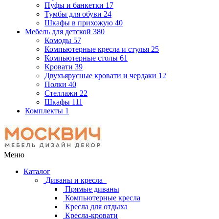
Пуфы и банкетки
17
Тумбы для обуви
24
Шкафы в прихожую
40
Мебель для детской
380
Комоды
57
Компьютерные кресла и стулья
25
Компьютерные столы
61
Кровати
39
Двухъярусные кровати и чердаки
12
Полки
40
Стеллажи
22
Шкафы
111
Комплекты
1
Меню
Каталог
Диваны и кресла
Прямые диваны
Компьютерные кресла
Кресла для отдыха
Кресла-кровати