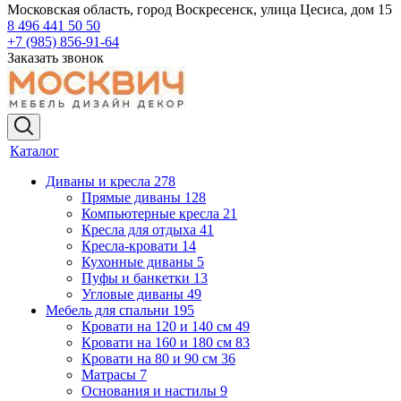
Московская область, город Воскресенск, улица Цесиса, дом 15
8 496 441 50 50
+7 (985) 856-91-64
Заказать звонок
Каталог
Диваны и кресла
278
Прямые диваны
128
Компьютерные кресла
21
Кресла для отдыха
41
Кресла-кровати
14
Кухонные диваны
5
Пуфы и банкетки
13
Угловые диваны
49
Мебель для спальни
195
Кровати на 120 и 140 см
49
Кровати на 160 и 180 см
83
Кровати на 80 и 90 см
36
Матрасы
7
Основания и настилы
9