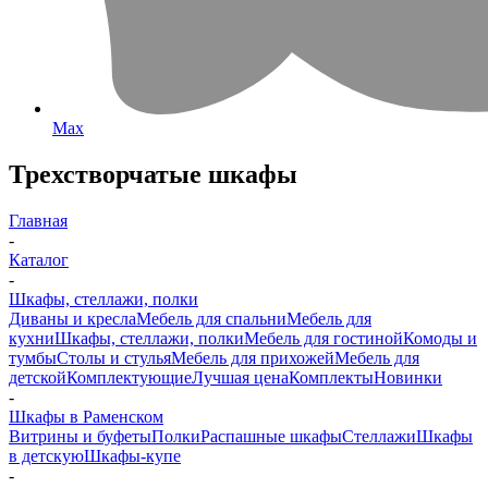
Max
Трехстворчатые шкафы
Главная
-
Каталог
-
Шкафы, стеллажи, полки
Диваны и кресла
Мебель для спальни
Мебель для
кухни
Шкафы, стеллажи, полки
Мебель для гостиной
Комоды и
тумбы
Столы и стулья
Мебель для прихожей
Мебель для
детской
Комплектующие
Лучшая цена
Комплекты
Новинки
-
Шкафы в Раменском
Витрины и буфеты
Полки
Распашные шкафы
Стеллажи
Шкафы
в детскую
Шкафы-купе
-