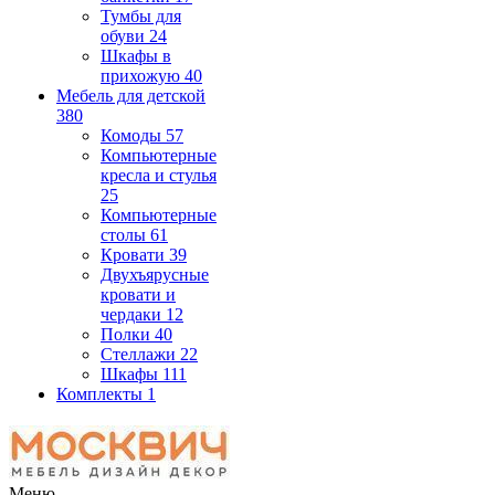
Тумбы для
обуви
24
Шкафы в
прихожую
40
Мебель для детской
380
Комоды
57
Компьютерные
кресла и стулья
25
Компьютерные
столы
61
Кровати
39
Двухъярусные
кровати и
чердаки
12
Полки
40
Стеллажи
22
Шкафы
111
Комплекты
1
Меню