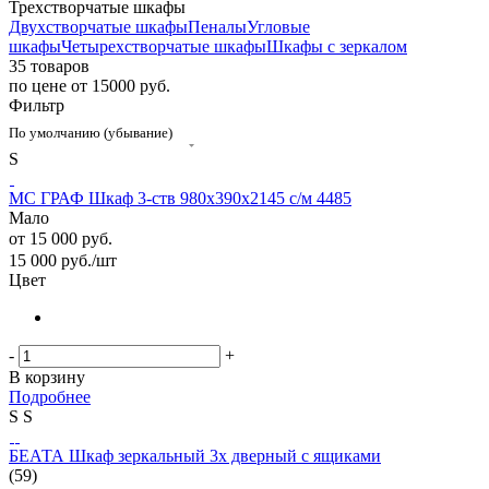
Трехстворчатые шкафы
Двухстворчатые шкафы
Пеналы
Угловые
шкафы
Четырехстворчатые шкафы
Шкафы с зеркалом
35 товаров
по цене от 15000 руб.
Фильтр
По умолчанию (убывание)
S
МС ГРАФ Шкаф 3-ств 980х390х2145 с/м 4485
Мало
от
15 000 руб.
15 000
руб.
/шт
Цвет
-
+
В корзину
Подробнее
S
S
БЕАТА Шкаф зеркальный 3х дверный с ящиками
(59)