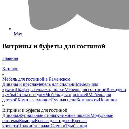
Max
Витрины и буфеты для гостиной
Главная
-
Каталог
-
Мебель для гостиной в Раменском
Диваны и кресла
Мебель для спальни
Мебель для
кухни
Шкафы, стеллажи, полки
Мебель для гостиной
Комоды и
тумбы
Столы и стулья
Мебель для прихожей
Мебель для
детской
Комплектующие
Лучшая цена
Комплекты
Новинки
-
Витрины и буфеты для гостиной
Диваны
Журнальные столы
Книжные шкафы
Модульные
системы
Комоды
Кресла для отдыха
Кресла-
кровати
Полки
Стеллажи
Стенки
Тумбы под