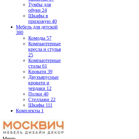
Тумбы для
обуви
24
Шкафы в
прихожую
40
Мебель для детской
380
Комоды
57
Компьютерные
кресла и стулья
25
Компьютерные
столы
61
Кровати
39
Двухъярусные
кровати и
чердаки
12
Полки
40
Стеллажи
22
Шкафы
111
Комплекты
1
Меню