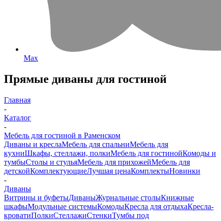
Max
Прямые диваны для гостиной
Главная
-
Каталог
-
Мебель для гостиной в Раменском
Диваны и кресла
Мебель для спальни
Мебель для
кухни
Шкафы, стеллажи, полки
Мебель для гостиной
Комоды и
тумбы
Столы и стулья
Мебель для прихожей
Мебель для
детской
Комплектующие
Лучшая цена
Комплекты
Новинки
-
Диваны
Витрины и буфеты
Диваны
Журнальные столы
Книжные
шкафы
Модульные системы
Комоды
Кресла для отдыха
Кресла-
кровати
Полки
Стеллажи
Стенки
Тумбы под