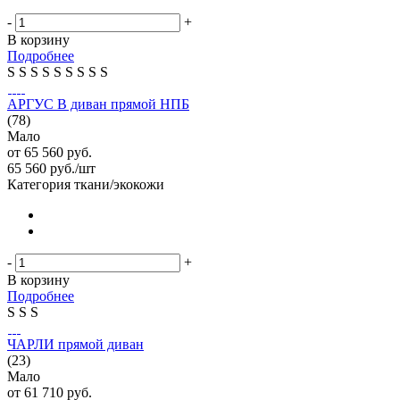
-
+
В корзину
Подробнее
S
S
S
S
S
S
S
S
S
АРГУС В диван прямой НПБ
(78)
Мало
от
65 560 руб.
65 560
руб.
/шт
Категория ткани/экокожи
-
+
В корзину
Подробнее
S
S
S
ЧАРЛИ прямой диван
(23)
Мало
от
61 710 руб.