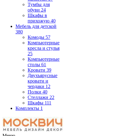
Тумбы для
обуви
24
Шкафы в
прихожую
40
Мебель для детской
380
Комоды
57
Компьютерные
кресла и стулья
25
Компьютерные
столы
61
Кровати
39
Двухъярусные
кровати и
чердаки
12
Полки
40
Стеллажи
22
Шкафы
111
Комплекты
1
Меню